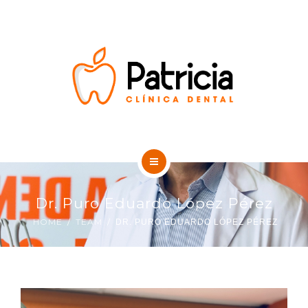
SOBRE NOSOTROS
CONTACTO
BLOG DENTAL
INICIO
Dr. Puro Eduardo López Pérez
TRATAMIENTOS
HOME
TEAM
DR. PURO EDUARDO LÓPEZ PÉREZ
SOBRE NOSOTROS
CONTACTO