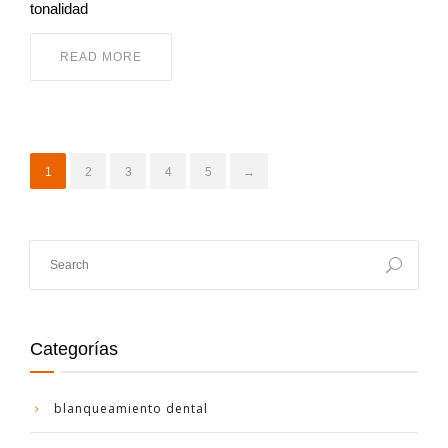
tonalidad
READ MORE
1
2
3
4
5
→
Categorías
blanqueamiento dental