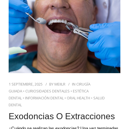
1 SEPTIEMBRE, 2025
BY
MEIILR
IN
CIRUGÍA
GUIADA
•
CURIOSIDADES DENTALES
•
ESTÉTICA
DENTAL
•
INFORMACIÓN DENTAL
•
ORAL HEALTH
•
SALUD
DENTAL
Exodoncias O Extracciones
¿Cuándo se realizan las exodoncias? Una vez terminadas