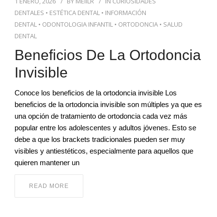
1 ENERO, 2026
BY
MEIILR
IN
CURIOSIDADES
DENTALES
•
ESTÉTICA DENTAL
•
INFORMACIÓN
DENTAL
•
ODONTOLOGIA INFANTIL
•
ORTODONCIA
•
SALUD
DENTAL
Beneficios De La Ortodoncia
Invisible
Conoce los beneficios de la ortodoncia invisible Los
beneficios de la ortodoncia invisible son múltiples ya que es
una opción de tratamiento de ortodoncia cada vez más
popular entre los adolescentes y adultos jóvenes. Esto se
debe a que los brackets tradicionales pueden ser muy
visibles y antiestéticos, especialmente para aquellos que
quieren mantener un
READ MORE