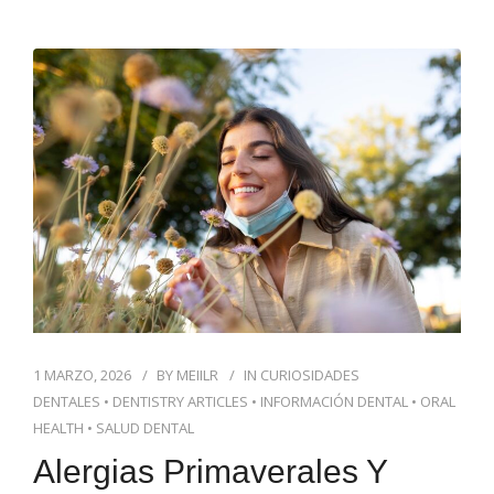
1 MARZO, 2026
BY
MEIILR
IN
CURIOSIDADES
DENTALES
•
DENTISTRY ARTICLES
•
INFORMACIÓN DENTAL
•
ORAL
HEALTH
•
SALUD DENTAL
Alergias Primaverales Y