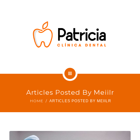
SOBRE NOSOTROS
CONTACTO
BLOG DENTAL
INICIO
Articles Posted By Meiilr
TRATAMIENTOS
HOME
ARTICLES POSTED BY MEIILR
SOBRE NOSOTROS
CONTACTO