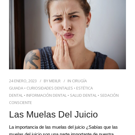
BLOG DENTAL
24 ENERO, 2023
BY
MEIILR
IN
CIRUGÍA
GUIADA
•
CURIOSIDADES DENTALES
•
ESTÉTICA
DENTAL
•
INFORMACIÓN DENTAL
•
SALUD DENTAL
•
SEDACIÓN
CONSCIENTE
Las Muelas Del Juicio
La importancia de las muelas del juicio ¿Sabías que las
muelas del juicio son una parte importante de nuestra