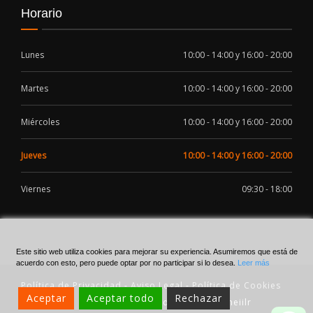
Horario
Lunes
10:00 - 14:00 y 16:00 - 20:00
Martes
10:00 - 14:00 y 16:00 - 20:00
Miércoles
10:00 - 14:00 y 16:00 - 20:00
Jueves
10:00 - 14:00 y 16:00 - 20:00
Viernes
09:30 - 18:00
Este sitio web utiliza cookies para mejorar su experiencia. Asumiremos que está de
acuerdo con esto, pero puede optar por no participar si lo desea.
Leer más
Política de Privacidad
-
Aviso Legal
-
Política de Cookies
Aceptar
Aceptar todo
Rechazar
Made with
by meiilr