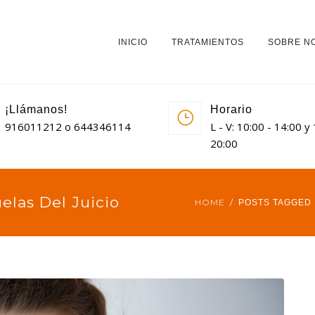
INICIO
TRATAMIENTOS
SOBRE N
¡Llámanos!
Horario
916011212 o 644346114
L - V: 10:00 - 14:00 y
20:00
elas Del Juicio
HOME
POSTS TAGGED 