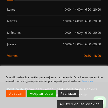
Lunes
10:00 - 14:00 y 16:00 - 20:00
Martes
10:00 - 14:00 y 16:00 - 20:00
Miércoles
10:00 - 14:00 y 16:00 - 20:00
Jueves
10:00 - 14:00 y 16:00 - 20:00
Viernes
09:30 - 18:00
Este sitio web utiliza cookies para mejorar su experiencia. Asumiremos que está de
acuerdo con esto, pero puede optar por no participar si lo desea.
Leer más
Política de Privacidad
-
Aviso Legal
-
Política de Cookies
Aceptar
Aceptar todo
Rechazar
Made with
by meiilr
Ajustes de las cookies