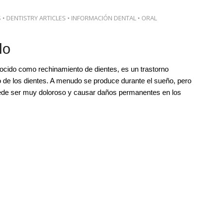
S
•
DENTISTRY ARTICLES
•
INFORMACIÓN DENTAL
•
ORAL
lo
ocido como rechinamiento de dientes, es un trastorno
vo de los dientes. A menudo se produce durante el sueño, pero
puede ser muy doloroso y causar daños permanentes en los