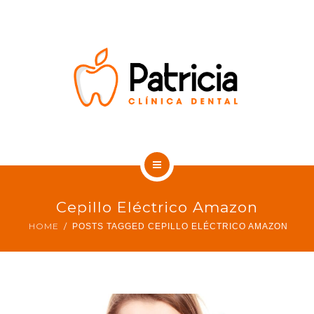
SOBRE NOSOTROS
CONTACTO
BLOG DENTAL
INICIO
Cepillo Eléctrico Amazon
TRATAMIENTOS
HOME
POSTS TAGGED CEPILLO ELÉCTRICO AMAZON
SOBRE NOSOTROS
CONTACTO